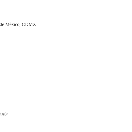
 de México, CDMX
A04