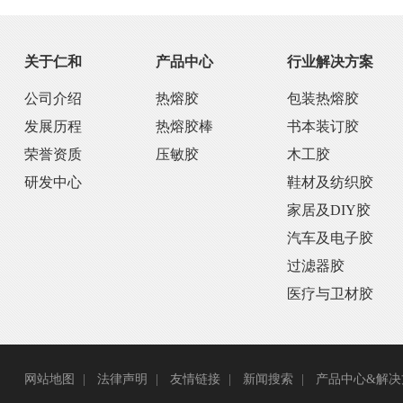
关于仁和
产品中心
行业解决方案
公司介绍
热熔胶
包装热熔胶
发展历程
热熔胶棒
书本装订胶
荣誉资质
压敏胶
木工胶
研发中心
鞋材及纺织胶
家居及DIY胶
汽车及电子胶
过滤器胶
医疗与卫材胶
网站地图
法律声明
友情链接
新闻搜索
产品中心&解决