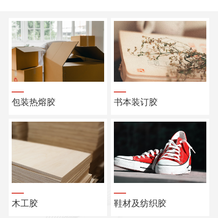
包装热熔胶
书本装订胶
木工胶
鞋材及纺织胶